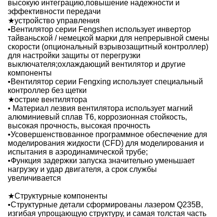
высокую интеграцию,повышение надежности и
эффективности передачи
★устройство управления
•Вентилятор серии Fengshen использует инвертор
тайваньской / немецкой марки для непрерывной смены
скорости (опциональный взрывозащитный контроллер)
для настройки защиты от перегрузки
выключателя;охлаждающий вентилятор и другие
компоненты
•Вентилятор серии Fengxing использует специальный
контроллер без щетки
★острие вентилятора
• Материал лезвия вентилятора использует магний
алюминиевый сплав Т6, коррозионная стойкость,
высокая прочность, высокая прочность
•Усовершенствованное программное обеспечение для
моделирования жидкости (CFD) для моделирования и
испытания в аэродинамической трубе;
•Функция задержки запуска значительно уменьшает
нагрузку и удар двигателя, а срок службы
увеличивается
★Структурные компоненты
•Структурные детали сформированы лазером Q235B,
изгибая упрощающую структуру, и самая толстая часть