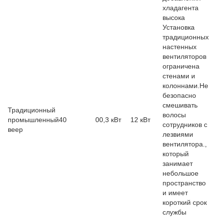
хладагента
высока
Установка
традиционных
настенных
вентиляторов
ограничена
стенами и
колоннами.Не
безопасно
смешивать
Традиционный
волосы
промышленный
40
00,3 кВт
12 кВт
сотрудников с
веер
лезвиями
вентилятора.,
который
занимает
небольшое
пространство
и имеет
короткий срок
службы