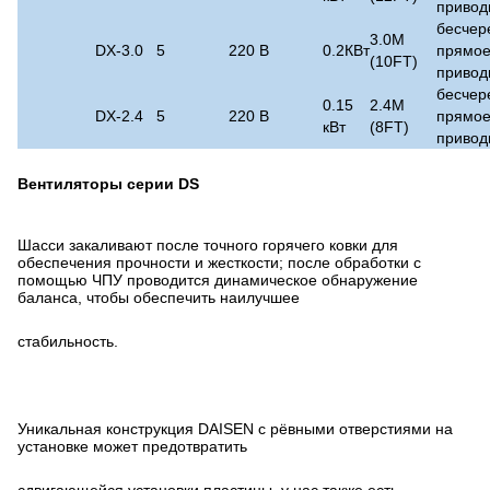
привод
бесчер
3.0M
DX-3.0
5
220 В
0.2КВт
прямо
(10FT)
привод
бесчер
0.15
2.4M
DX-2.4
5
220 В
прямо
кВт
(8FT)
привод
Вентиляторы серии DS
Шасси закаливают после точного горячего ковки для
обеспечения прочности и жесткости; после обработки с
помощью ЧПУ проводится динамическое обнаружение
баланса, чтобы обеспечить наилучшее
стабильность.
Уникальная конструкция DAISEN с рёвными отверстиями на
установке может предотвратить