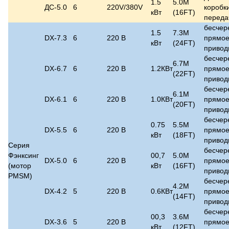
1.5
5.0M
ДС-5.0
6
220V/380V
коробк
кВт
(16FT)
переда
бесчер
1.5
7.3M
DX-7.3
6
220 В
прямо
кВт
(24FT)
привод
бесчер
6.7M
DX-6.7
6
220 В
1.2КВт
прямо
(22FT)
привод
бесчер
6.1M
DX-6.1
6
220 В
1.0КВт
прямо
(20FT)
привод
бесчер
0.75
5.5M
DX-5.5
6
220 В
прямо
кВт
(18FT)
привод
Серия
бесчер
Фэнксинг
00,7
5.0M
DX-5.0
6
220 В
прямо
(мотор
кВт
(16FT)
привод
PMSM)
бесчер
4.2M
DX-4.2
5
220 В
0.6КВт
прямо
(14FT)
привод
бесчер
00,3
3.6M
DX-3.6
5
220 В
прямо
кВт
(12FT)