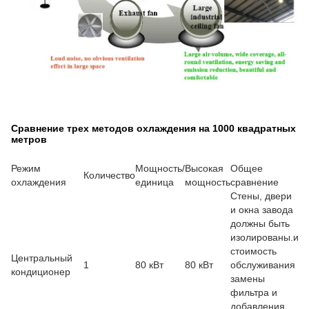
Сравнение трех методов охлаждения на 1000 квадратных
метров
Режим
Мощность/
Высокая
Общее
Количество
охлаждения
единица
мощность
сравнение
Стены, двери
и окна завода
должны быть
изолированы.и
стоимость
Центральный
1
80 кВт
80 кВт
обслуживания
кондиционер
замены
фильтра и
добавления