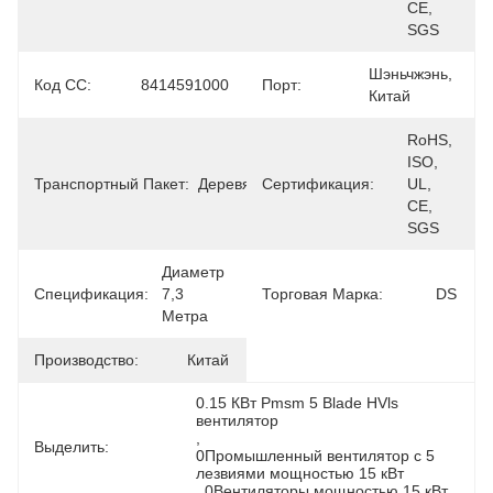
CE, 
SGS
Шэньчжэнь, 
Код СС:
8414591000
Порт:
Китай
RoHS, 
ISO, 
Транспортный Пакет:
Деревянные
Сертификация:
UL, 
CE, 
SGS
Диаметр 
Спецификация:
7,3 
Торговая Марка:
DS
Метра
Производство:
Китай
0.15 КВт Pmsm 5 Blade HVls 
вентилятор
, 
Выделить:
0Промышленный вентилятор с 5 
лезвиями мощностью 15 кВт
, 
0Вентиляторы мощностью 15 кВт