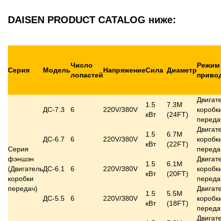
DAISEN PRODUCT CATALOG ниже:
Число
Режим
Серия
Модель
Напряжение
Сила
Диаметр
лопастей
приво
Двигат
1.5
7.3M
ДС-7.3
6
220V/380V
коробк
кВт
(24FT)
переда
Двигат
1.5
6.7M
ДС-6.7
6
220V/380V
коробк
кВт
(22FT)
Серия
переда
фэншэн
Двигат
1.5
6.1M
(
Двигатель
ДС-6.1
6
220V/380V
коробк
кВт
(20FT)
коробки
переда
передач
)
Двигат
1.5
5.5M
ДС-5.5
6
220V/380V
коробк
кВт
(18FT)
переда
Двигат