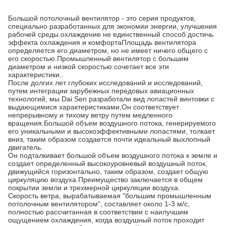
Большой потолочный вентилятор - это серия продуктов,
специально разработанных для экономии энергии, улучшения
рабочей среды.охлаждение не единственный способ достичь
эффекта охлаждения и комфортаПлощадь вентилятора
определяется его диаметром, но не имеет ничего общего с
его скоростью.Промышленный вентилятор с большим
диаметром и низкой скоростью сочетает все эти
характеристики..
После долгих лет глубоких исследований и исследований,
путем интеграции зарубежных передовых авиационных
технологий, мы Dai Sen разработали вид лопастей винтовки с
выдающимися характеристиками,Он соответствует
непрерывному и тихому ветру путем медленного
вращения.Большой объем воздушного потока, генерируемого
его уникальными и высокоэффективными лопастями, толкает
вниз, таким образом создается почти идеальный выхлопный
двигатель.
Он подталкивает большой объем воздушного потока к земле и
создает определенный высокоуровневый воздушный поток,
движущийся горизонтально, таким образом, создает общую
циркуляцию воздуха.Преимущество заключается в общем
покрытии земли и трехмерной циркуляции воздуха.
Скорость ветра, вырабатываемая "большим промышленным
потолочным вентилятором", составляет около 1-3 м/с,
полностью рассчитанная в соответствии с наилучшим
ощущением охлаждения, когда воздушный поток проходит