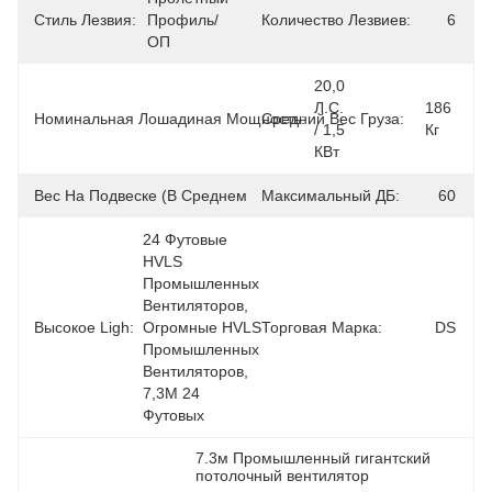
Стиль Лезвия:
Профиль/
Количество Лезвиев:
6
ОП
20,0 
Л.с. 
186 
Номинальная Лошадиная Мощность:
Средний Вес Груза:
/ 1,5 
Кг
КВт
Вес На Подвеске (в Среднем):
Максимальный ДБ:
156kg
60
24 Футовые 
HVLS 
Промышленных 
Вентиляторов, 
Высокое Ligh:
Огромные HVLS 
Торговая Марка:
DS
Промышленных 
Вентиляторов, 
7,3M 24 
Футовых 
7.3м Промышленный гигантский 
потолочный вентилятор