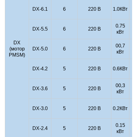
DX-6.1
6
220 В
1.0КВт
(
0.75
DX-5.5
6
220 В
кВт
(
DX
00,7
(мотор
DX-5.0
6
220 В
кВт
(
PMSM)
DX-4.2
5
220 В
0.6КВт
(
00,3
DX-3.6
5
220 В
кВт
(
DX-3.0
5
220 В
0.2КВт
(
0.15
DX-2.4
5
220 В
кВт