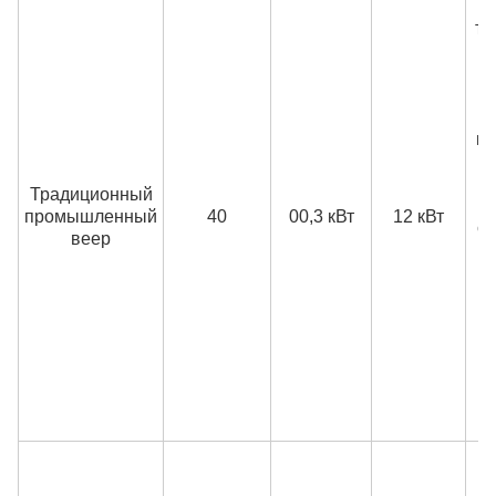
тр
ве
ко
Традиционный
промышленный
40
00,3 кВт
12 кВт
со
веер
ве
п
ко