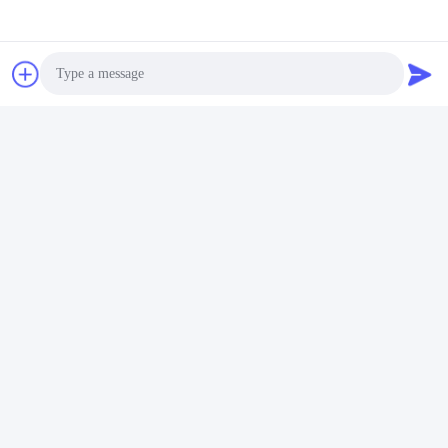
Промышленные Вентиляторы Для ХВЛ На Складе
Большие Промышленные Вентиляторы Для Склад
Высокопроизводительные Низкоскоростные Пото
Photo
Video Call
Audio Call
Быстрый контакт
Адрес
Нет, нет, нет.5, здание 11, международный
промышленный порт Джунэнг, No.117, Nansan Road, зона
экономического развития, район Longquanyi, Чэнду,
провинция Сычуань, Китай