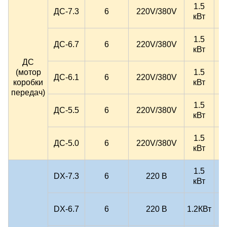
1.5
ДС-7.3
6
220V/380V
кВт
(
1.5
ДС-6.7
6
220V/380V
кВт
(
ДС
(мотор
1.5
ДС-6.1
6
220V/380V
коробки
кВт
(
передач)
1.5
ДС-5.5
6
220V/380V
кВт
(
1.5
ДС-5.0
6
220V/380V
кВт
(
1.5
DX-7.3
6
220 В
кВт
(
DX-6.7
6
220 В
1.2КВт
(