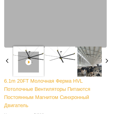
6.1m 20FT Молочная Ферма HVL
Потолочные Вентиляторы Питаются
Постоянным Магнитом Синхронный
Двигатель