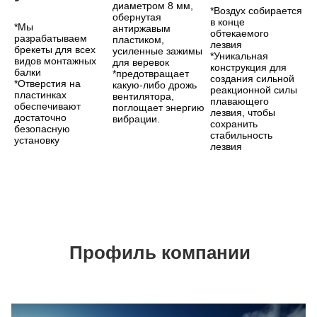
диаметром 8 мм, 
*Воздух собирается 
обернутая 
в конце 
*Мы 
антиржавым 
обтекаемого 
разрабатываем 
пластиком, 
лезвия
брекеты для всех 
усиленные зажимы 
*Уникальная 
видов монтажных 
для веревок
конструкция для 
балки
*предотвращает 
создания сильной 
*Отверстия на 
какую-либо дрожь 
реакционной силы 
пластинках 
вентилятора, 
плавающего 
обеспечивают 
поглощает энергию 
лезвия, чтобы 
достаточно 
вибрации.
сохранить 
безопасную 
стабильность 
установку
лезвия
Профиль компании