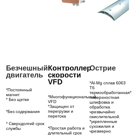
Безчешный 
Контроллер 
Острие
двигатель
скорости 
VFD
*Al-Mg сплав 6063 
T6 
*Постоянный 
термообработанная* 
магнит
*Многофункциональный 
поверхностная 
* Без щетки
VFD
шлифовка и 
*Защищен от 
обработка 
перегрузки и 
*Без содержания
чрезвычайно 
перетока
окислительной.
*укрепленные 
* Сверхдолгий срок 
сухожилия и 
*Простая работа и 
службы
чрезмерно 
длительный срок 