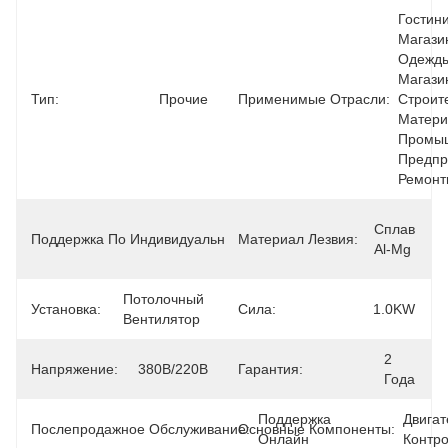
Гостини
Магази
Одежды
Магази
Тип:
Прочие
Применимые Отрасли:
Строите
Материа
Промыш
Предпри
Ремонт
OEM, 
Сплав 
Поддержка По Индивидуальному Заказу:
Материал Лезвия:
ODM, 
Al-Mg
OBM
Потолочный 
Установка:
Сила:
1.0KW
Вентилятор
2 
Напряжение:
380В/220В
Гарантия:
Года
Поддержка 
Двигате
Послепродажное Обслуживание:
Основные Компоненты:
Онлайн
Контр