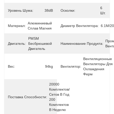
6 
Уровень Шума:
38dB
Осколки:
Шт.
Алюминиевый 
Материал:
Диаметр Вентилятора:
6.1M/2
Сплав Магния
PMSM 
Пром
Двигатель:
Бесбрюшевой 
Наименование Продукта:
Вент
Двигатель
Вентиляционные 
Вентиляторы Для 
Вес:
94kg
Вентилятор:
Охлаждения 
Ферм
20000 
Комплектов/
Сетов В Год 
Поставка Способности:
200 
Комплектов 
В Неделю