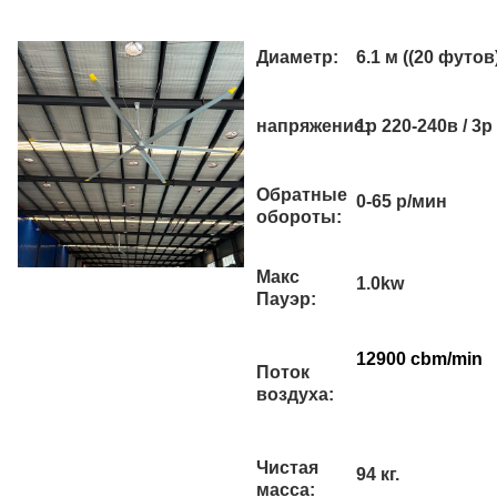
Диаметр:
6.1 м ((20 футов
напряжение:
1p 220-240в / 3p
Обратные
0-65 р/мин
обороты:
Макс
1.0kw
Пауэр:
12900 cbm/min
Поток
воздуха:
Чистая
94 кг.
масса: