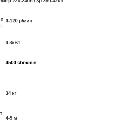
ние:
1p 220-240в / 3p 380-420в
ые
0-120 р/мин
:
0.3кВт
4500 cbm/min
34 кг
т
4-5 м