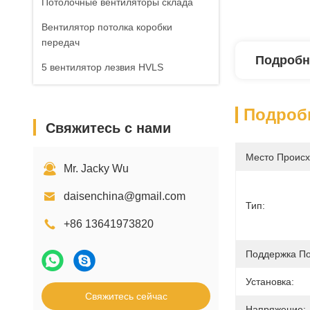
Потолочные вентиляторы склада
Вентилятор потолка коробки
передач
Подробн
5 вентилятор лезвия HVLS
Подроб
Свяжитесь с нами
Место Происх
Mr. Jacky Wu
daisenchina@gmail.com
Тип:
+86 13641973820
Поддержка По
Установка:
Свяжитесь сейчас
Напряжение: