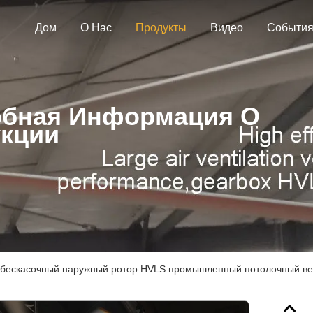
Дом
О Нас
Продукты
Видео
Событи
бная Информация О
кции
 бескасочный наружный ротор HVLS промышленный потолочный ве