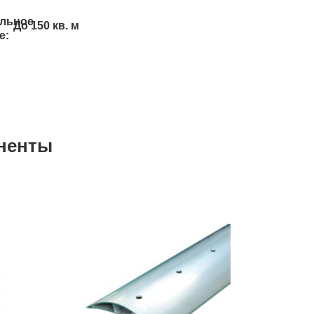
льное
До 150 кв. м
е:
ненты