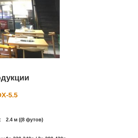
одукции
X-5.5
:
2.4 м ((8 футов)