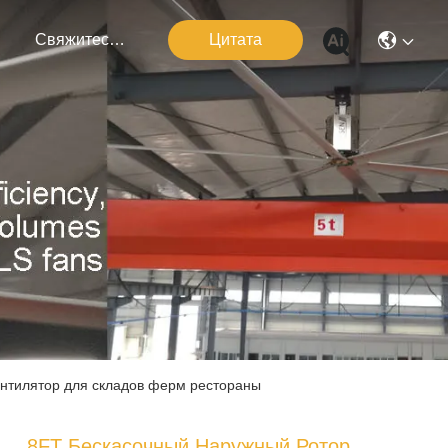
я
Свяжитесь С Нами
Цитата
нтилятор для складов ферм рестораны
8FT Бескасочный Наружный Ротор