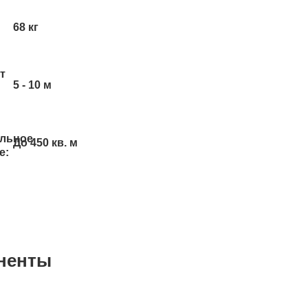
68 кг
т
5 - 10 м
льное
До 450 кв. м
е:
ненты