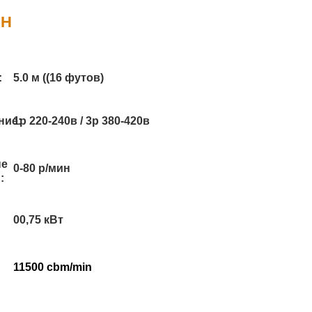
АН
:
5.0 м ((16 футов)
ние:
1p 220-240в / 3p 380-420в
ые
0-80 р/мин
:
00,75 кВт
11500 cbm/min