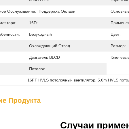
ное Обслуживание:
Поддержка Онлайн
Основные
илятора:
16Ft
Применен
бенности:
Безуходный
Цвет:
Охлаждающий Отвод
Размер:
Двигатель BLCD
Ключевые
Потолок
16FT HVLS потолочный вентилятор
, 
5.0m HVLS пото
ие Продукта
Случаи приме