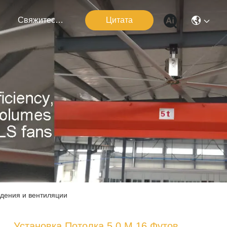
я
Свяжитесь С Нами
Цитата
ждения и вентиляции
Установка Потолка 5,0 М 16 Футов