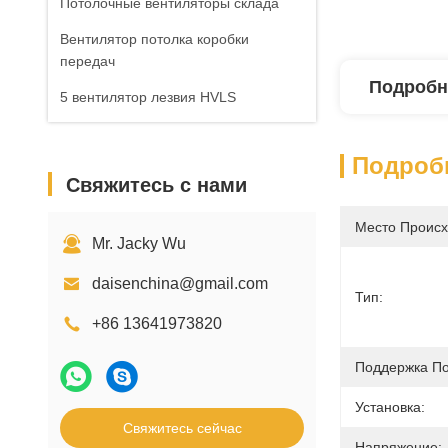
Потолочные вентиляторы склада
Вентилятор потолка коробки
передач
Подробн
5 вентилятор лезвия HVLS
Подроб
Свяжитесь с нами
Место Происх
Mr. Jacky Wu
daisenchina@gmail.com
Тип:
+86 13641973820
Поддержка По
Установка:
Свяжитесь сейчас
Напряжение: