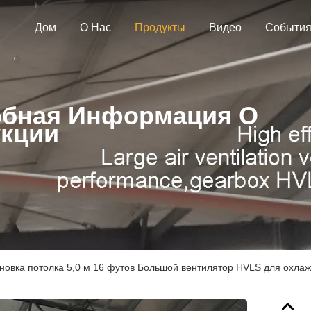
Дом
О Нас
Продукты
Видео
Событи
бная Информация О
кции
новка потолка 5,0 м 16 футов Большой вентилятор HVLS для охла