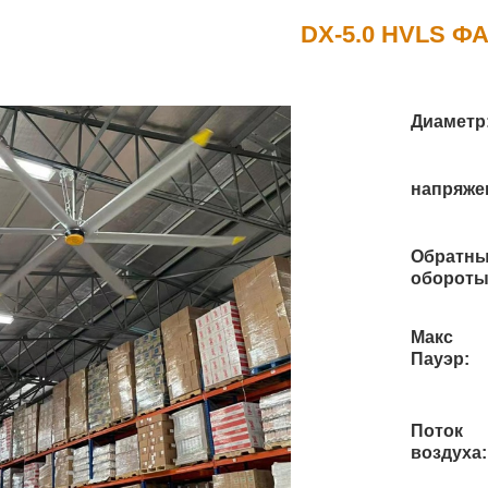
DX-5.0 HVLS Ф
Диаметр
напряже
Обратн
обороты
Макс
Пауэр:
Поток
воздуха: