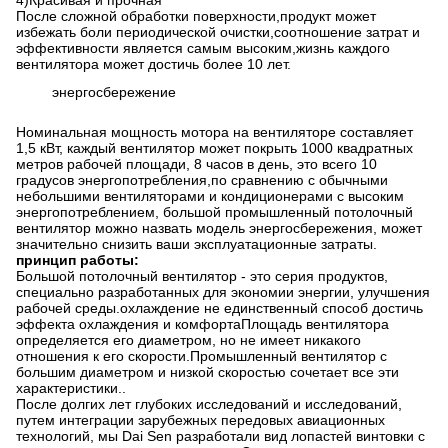
4
)
Красивая и прочная
После сложной обработки поверхности,продукт может
избежать боли периодической очистки,соотношение затрат и
эффективности является самым высоким,жизнь каждого
вентилятора может достичь более 10 лет.
энергосбережение
Номинальная мощность мотора на вентиляторе составляет
1,5 кВт, каждый вентилятор может покрыть 1000 квадратных
метров рабочей площади, 8 часов в день, это всего 10
градусов энергопотребления,по сравнению с обычными
небольшими вентиляторами и кондиционерами с высоким
энергопотреблением, большой промышленный потолочный
вентилятор можно назвать модель энергосбережения, может
значительно снизить ваши эксплуатационные затраты.
принцип работы
:
Большой потолочный вентилятор - это серия продуктов,
специально разработанных для экономии энергии, улучшения
рабочей среды.охлаждение не единственный способ достичь
эффекта охлаждения и комфортаПлощадь вентилятора
определяется его диаметром, но не имеет никакого
отношения к его скорости.Промышленный вентилятор с
большим диаметром и низкой скоростью сочетает все эти
характеристики..
После долгих лет глубоких исследований и исследований,
путем интеграции зарубежных передовых авиационных
технологий, мы Dai Sen разработали вид лопастей винтовки с