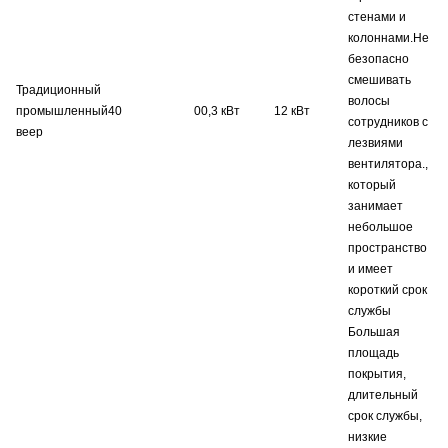
стенами и
колоннами.Не
безопасно
смешивать
Традиционный
волосы
промышленный
40
00,3 кВт
12 кВт
сотрудников с
веер
лезвиями
вентилятора.,
который
занимает
небольшое
пространство
и имеет
короткий срок
службы
Большая
площадь
покрытия,
длительный
срок службы,
низкие