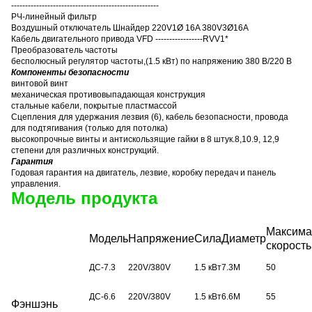
-----------------------------------------------------
РЧ-линейный фильтр
Воздушный отключатель Шнайдер 220V1Ø 16A 380V3Ø16A
Кабель двигательного привода VFD -----------------RVV1*
Преобразователь частоты
бесполюсный регулятор частоты
,
(1.5 кВт) по напряжению 380 В/220 В
Компоненты безопасности
винтовой винт
механическая противовыпадающая конструкция
стальные кабели, покрытые пластмассой
Сцепления для удержания лезвия (6), кабель безопасности, провода
для подтягивания (только для потолка)
высокопрочные винты и антискользящие гайки в 8 штук.8,10.9, 12,9
степени для различных конструкций.
Гарантия
Годовая гарантия на двигатель, лезвие, коробку передач и панель
управления.
Модель продукта
Максима
Модель
Напряжение
Сила
Диаметр
скорость
ДС-7.3
220V/380V
1.5 кВт
7.3M
50
ДС-6.6
220V/380V
1.5 кВт
6.6M
55
Фэншэнь