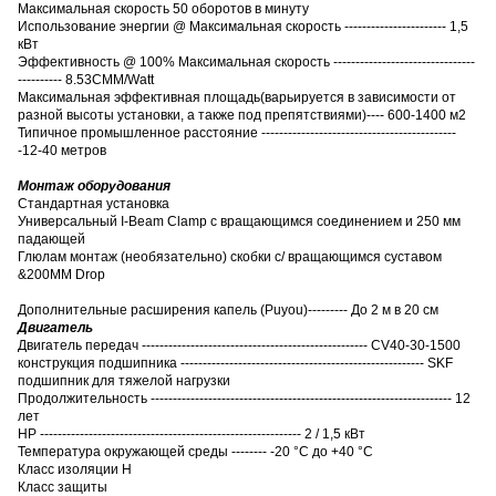
Максимальная скорость 50 оборотов в минуту
Использование энергии @ Максимальная скорость ----------------------- 1,5
кВт
Эффективность @ 100% Максимальная скорость --------------------------------
---------- 8.53CMM/Watt
Максимальная эффективная площадь
(
варьируется в зависимости от
разной высоты установки, а также под препятствиями
)
---- 600-1400 м2
Типичное промышленное расстояние --------------------------------------------
-12-40 метров
Монтаж оборудования
Стандартная установка
Универсальный I-Beam Clamp с вращающимся соединением и 250 мм
падающей
Глюлам монтаж (необязательно) скобки с/ вращающимся суставом
&200MM Drop
Дополнительные расширения капель (Puyou)--------- До 2 м в 20 см
Двигатель
Двигатель передач --------------------------------------------------- CV40-30-1500
конструкция подшипника ------------------------------------------------------- SKF
подшипник для тяжелой нагрузки
Продолжительность -------------------------------------------------------------------- 12
лет
HP ----------------------------------------------------------- 2 / 1,5 кВт
Температура окружающей среды -------- -20 °C до +40 °C
Класс изоляции H
Класс защиты