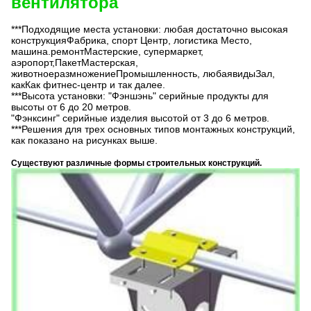
вентилятора
***Подходящие места установки: любая достаточно высокая
конструкция
Фабрика, спорт
Центр, логистика
Место,
машина.
ремонт
Мастерские, супермаркет
,
аэропорт
,
Пакет
Мастерская,
животное
размножение
Промышленность, любая
виды
Зал,
как
Как фитнес-центр и так далее.
***Высота установки: "
Фэншэнь
" серийные продукты для
высоты от 6 до 20 метров.
"
Фэнксинг
" серийные изделия высотой от 3 до 6 метров.
***Решения для трех основных типов монтажных конструкций,
как показано на рисунках выше.
Существуют различные формы строительных конструкций.