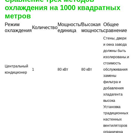
охлаждения на 1000 квадратных
метров
Режим
Мощность/
Высокая
Общее
Количество
охлаждения
единица
мощность
сравнение
Стены, двери
и окна завода
должны быть
изолированы.и
стоимость
Центральный
1
80 кВт
80 кВт
обслуживания
кондиционер
замены
фильтра и
добавления
хладагента
высока
Установка
традиционных
настенных
вентиляторов
ограничена