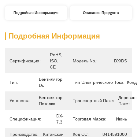
Подробная Информация
Описание Продукта
Подробная Информация
RoHS, 
Сертификация:
ISO, 
Модель No.:
DX/DS
CE
Вентилятор 
Тип:
Тип Электрического Тока:
Конд
Dc
Вентилятор 
Деревянн
Установка:
Транспортный Пакет:
Потолка
Пакет
DX-
Спецификация:
Торговая Марка:
Июнь
7.3
Производство:
Китайский
Код СС:
8414591000