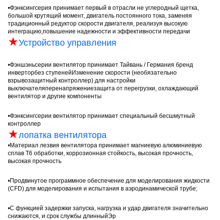
•
Фэнксинг
серия принимает первый в отрасли не углеродный щетка,
большой крутящий момент, двигатель постоянного тока, заменяя
традиционный редуктор скорости двигателя, реализуя высокую
интеграцию,повышение надежности и эффективности передачи
★
Устройство управления
•
Фэншэнь
серии вентилятор принимает Тайвань / Германия бренд
инвертор
без ступеней
Изменение скорости (необязательно
взрывозащитный контроллер) для настройки
выключателя
перенапряжение
защита от перегрузки, охлаждающий
вентилятор и другие компоненты
•
Фэнксинг
серии вентилятор принимает специальный бесшмутный
контроллер
★
лопатка вентилятора
•
Материал лезвия вентилятора принимает магниевую алюминиевую
сплав Т6 обработки, коррозионная стойкость, высокая прочность,
высокая прочность
•
Продвинутое программное обеспечение для моделирования жидкости
(CFD) для моделирования и испытания в аэродинамической трубе;
•
С функцией задержки запуска, нагрузка и удар двигателя значительно
снижаются, и срок службы длинный
Эр