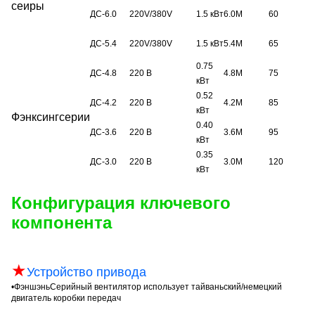
сеиры
ДС-6.0
220V/380V
1.5 кВт
6.0M
60
ДС-5.4
220V/380V
1.5 кВт
5.4М
65
0.75
ДС-4.8
220 В
4.8M
75
кВт
0.52
ДС-4.2
220 В
4.2M
85
кВт
Фэнксинг
серии
0.40
ДС-3.6
220 В
3.6M
95
кВт
0.35
ДС-3.0
220 В
3.0M
120
кВт
Конфигурация ключевого
компонента
★
Устройство привода
•
Фэншэнь
Серийный вентилятор использует тайваньский/немецкий
двигатель коробки передач