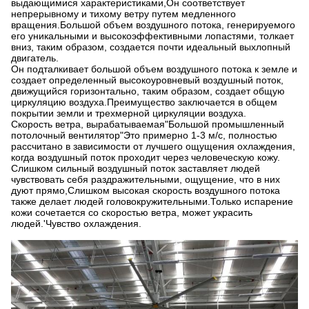
выдающимися характеристиками,Он соответствует
непрерывному и тихому ветру путем медленного
вращения.Большой объем воздушного потока, генерируемого
его уникальными и высокоэффективными лопастями, толкает
вниз, таким образом, создается почти идеальный выхлопный
двигатель.
Он подталкивает большой объем воздушного потока к земле и
создает определенный высокоуровневый воздушный поток,
движущийся горизонтально, таким образом, создает общую
циркуляцию воздуха.Преимущество заключается в общем
покрытии земли и трехмерной циркуляции воздуха.
Скорость ветра, вырабатываемая
"
Большой промышленный
потолочный вентилятор
"
Это примерно 1-3 м/с, полностью
рассчитано в зависимости от лучшего ощущения охлаждения,
когда воздушный поток проходит через человеческую кожу.
Слишком сильный воздушный поток заставляет людей
чувствовать себя раздражительными, ощущение, что в них
дуют прямо,Слишком высокая скорость воздушного потока
также делает людей головокружительными.Только испарение
кожи сочетается со скоростью ветра, может украсить
людей.
'
Чувство охлаждения.